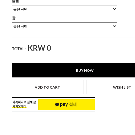
발볼
창
KRW
0
TOTAL :
BUY NOW
ADD TO CART
WISH LIST