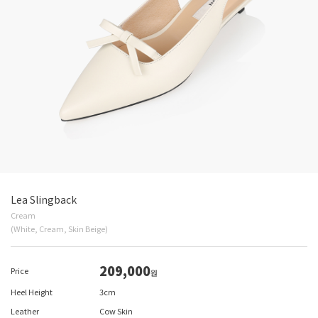
Lea Slingback
Cream
(White, Cream, Skin Beige)
209,000
Price
원
Heel Height
3cm
Leather
Cow Skin