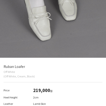
Ruban Loafer
Off White
(Off White, Cream, Black)
219,000
Price
원
Heel Height
2cm
Leather
Lamb Skin