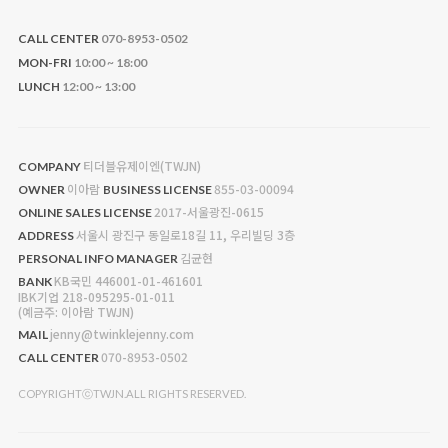
CALL CENTER
070-8953-0502
MON-FRI
10:00 ~ 18:00
LUNCH
12:00 ~ 13:00
티더블유제이엔(TWJN)
COMPANY
이아람
855-03-00094
OWNER
BUSINESS LICENSE
2017-서울광진-0615
ONLINE SALES LICENSE
서울시 광진구 동일로18길 11, 우리빌딩 3층
ADDRESS
김균현
PERSONAL INFO MANAGER
KB국민 446001-01-461601
BANK
IBK기업 218-095295-01-011
(예금주: 이아람 TWJN)
jenny@twinklejenny.com
MAIL
070-8953-0502
CALL CENTER
COPYRIGHTⓒTWJN.ALL RIGHTS RESERVED.