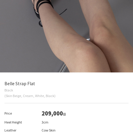
Belle Strap Flat
Black
(Skin Beige, Cream, White, Black)
209,000
Price
원
Heel Height
3cm
Leather
Cow Skin