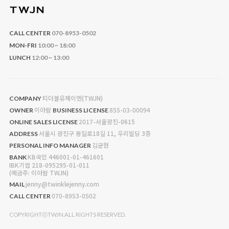
CALL CENTER
070-8953-0502
MON-FRI
10:00 ~ 18:00
LUNCH
12:00 ~ 13:00
티더블유제이엔(TWJN)
COMPANY
이아람
855-03-00094
OWNER
BUSINESS LICENSE
2017-서울광진-0615
ONLINE SALES LICENSE
서울시 광진구 동일로18길 11, 우리빌딩 3층
ADDRESS
김균현
PERSONAL INFO MANAGER
KB국민 446001-01-461601
BANK
IBK기업 218-095295-01-011
(예금주: 이아람 TWJN)
jenny@twinklejenny.com
MAIL
070-8953-0502
CALL CENTER
COPYRIGHTⓒTWJN.ALL RIGHTS RESERVED.