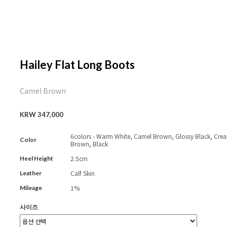
Hailey Flat Long Boots
Camel Brown
KRW 347,000
6colors - Warm White, Camel Brown, Glossy Black, Cre
Color
Brown, Black
2.5cm
Heel Height
Calf Skin
Leather
1%
Mileage
사이즈