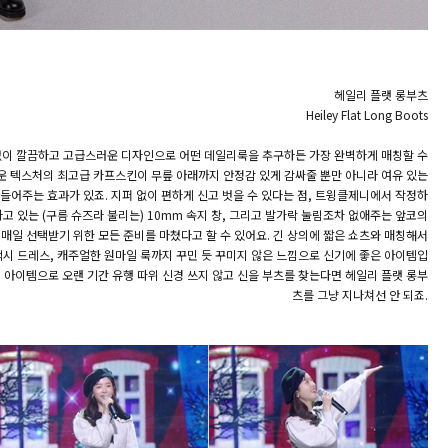
헤일리 플랫 롱부츠
Heiley Flat Long Boots
없이 깔끔하고 고급스러운 디자인으로 어떤 데일리룩을 추구하든 가장 완벽하게 매칭할 수
운 텍스처의 최고급 카프스킨이 무릎 아래까지 안정감 있게 감싸줄 뿐만 아니라 여유 있는
들어주는 효과가 있죠. 지퍼 없이 편하게 신고 벗을 수 있다는 점, 트윙클제니에서 작정하
고 있는 (구름 슈즈라 불리는) 10mm 속지 창, 그리고 발가락 눌림조차 없애주는 앞코의
 매일 선택받기 위한 모든 준비를 마쳤다고 할 수 있어요. 긴 상의에 짧은 쇼츠와 매칭해서
맥시 드레스, 캐주얼한 원마일 룩까지 꾸민 듯 꾸미지 않은 느낌으로 신기에 좋은 아이템입
 아이템으로 오랜 기간 유행 따위 신경 쓰지 않고 신을 부츠를 찾는다면 헤일리 플랫 롱부
츠를 그냥 지나쳐선 안 되죠.