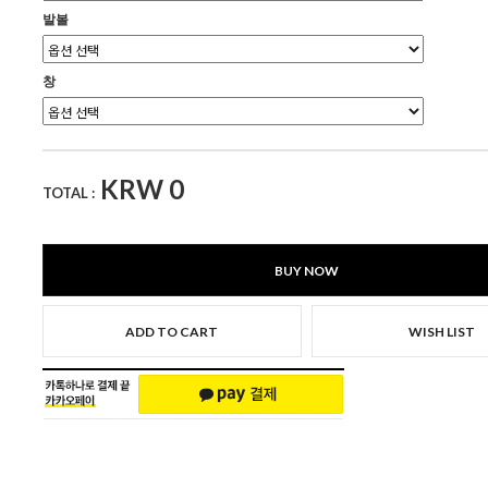
발볼
창
KRW
0
TOTAL :
BUY NOW
ADD TO CART
WISH LIST