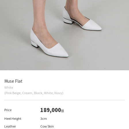
Muse Flat
White
(Pink Beige, Cream, Black, White, Navy)
189,000
Price
원
Heel Height
3cm
Leather
Cow Skin