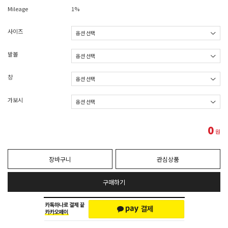
Mileage
1%
사이즈
발볼
창
가보시
0
원
장바구니
관심상품
구매하기