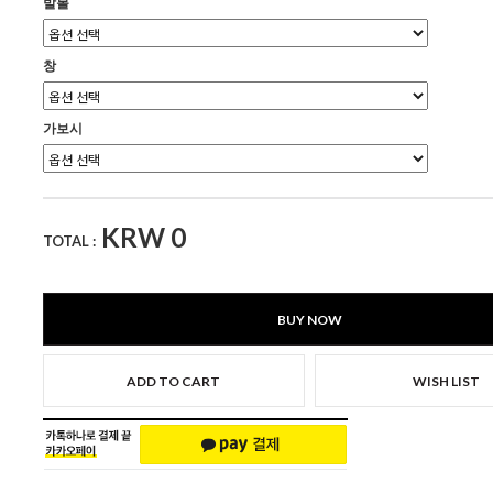
발볼
창
가보시
KRW
0
TOTAL :
BUY NOW
ADD TO CART
WISH LIST