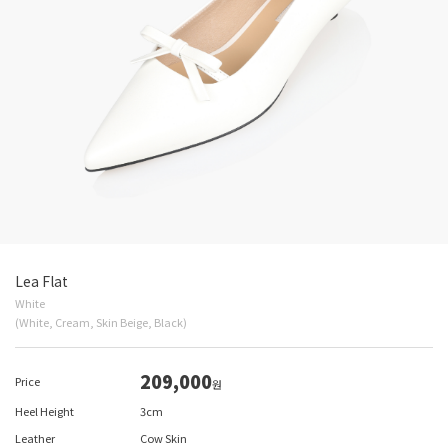
Lea Flat
White
(White, Cream, Skin Beige, Black)
209,000
Price
원
Heel Height
3cm
Leather
Cow Skin