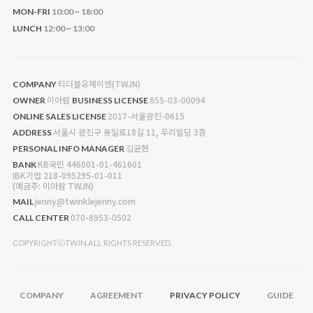
MON-FRI
10:00 ~ 18:00
LUNCH
12:00 ~ 13:00
티더블유제이엔(TWJN)
COMPANY
이아람
855-03-00094
OWNER
BUSINESS LICENSE
2017-서울광진-0615
ONLINE SALES LICENSE
서울시 광진구 동일로18길 11, 우리빌딩 3층
ADDRESS
김균현
PERSONAL INFO MANAGER
KB국민 446001-01-461601
BANK
IBK기업 218-095295-01-011
(예금주: 이아람 TWJN)
jenny@twinklejenny.com
MAIL
070-8953-0502
CALL CENTER
COPYRIGHTⓒTWJN.ALL RIGHTS RESERVED.
COMPANY
AGREEMENT
PRIVACY POLICY
GUIDE